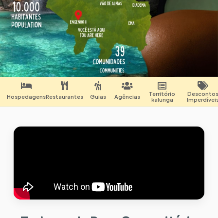
Território
Desconto
Hospedagens
Restaurantes
Guias
Agências
kalunga
Imperdívei